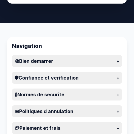
Navigation
🚀
Bien demarrer
+
🛡️
Confiance et verification
+
🔒
Normes de securite
+
📅
Politiques d annulation
+
💳
Paiement et frais
−