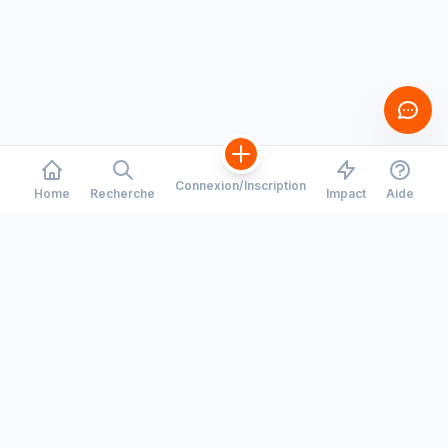
Connexion/Inscription
Home
Recherche
Impact
Aide
CORRIDORS
COMPANY
Toronto - Waterloo
Notre Histoire
Montreal - Ottawa
Carrieres
Recrutement