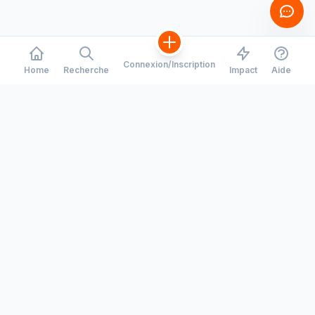
Connexion/Inscription
Home
Recherche
Impact
Aide
CORRIDORS
COMPANY
Toronto - Waterloo
Notre Histoire
Montreal - Ottawa
Carrieres
Recrutement
Calgary - Edmonton
Espace Presse
Trajets vers les grands
événements